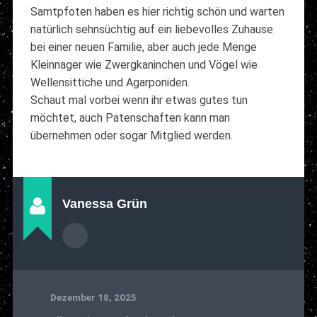
Samtpfoten haben es hier richtig schön und warten
natürlich sehnsüchtig auf ein liebevolles Zuhause
bei einer neuen Familie, aber auch jede Menge
Kleinnager wie Zwergkaninchen und Vögel wie
Wellensittiche und Agarponiden.
Schaut mal vorbei wenn ihr etwas gutes tun
möchtet, auch Patenschaften kann man
übernehmen oder sogar Mitglied werden.
Vanessa Grün
Dezember 18, 2025