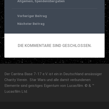
Allgemein
,
Spendenübergaben
Vorheriger Beitrag
Nächster Beitrag
DIE KOMMENTARE SIND GESCHLOSSEN.
Der Cantina Base 7-17 e.V. ist ein in Deutschland ansässiger
Charity Verein. Star Wars und alle damit verbundenen
Elemente sind geistiges Eigentum von Lucasfilm. © & ™
Lucasfilm Ltd.