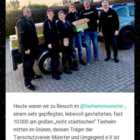
Heute waren wir zu Besuch im
@tierheimmuenster
,
einem sehr gepflegten, liebevoll gestalteten, fast
10.000 qm großen „nicht städtischen“ Tierheim
mitten im Grünen, dessen Träger der
Tierschutzverein Münster und Umgegend e.V. ist.