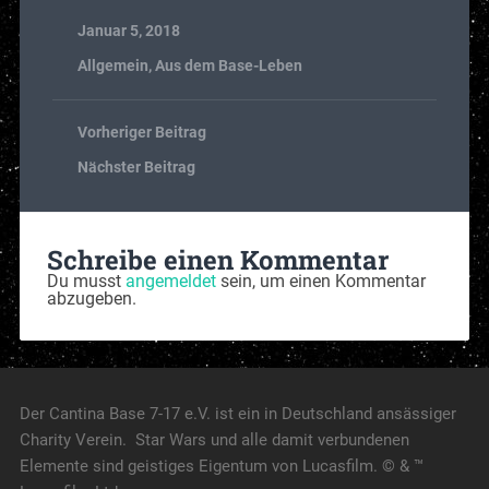
Januar 5, 2018
Allgemein
,
Aus dem Base-Leben
Vorheriger Beitrag
Nächster Beitrag
Schreibe einen Kommentar
Du musst
angemeldet
sein, um einen Kommentar
abzugeben.
Der Cantina Base 7-17 e.V. ist ein in Deutschland ansässiger
Charity Verein. Star Wars und alle damit verbundenen
Elemente sind geistiges Eigentum von Lucasfilm. © & ™