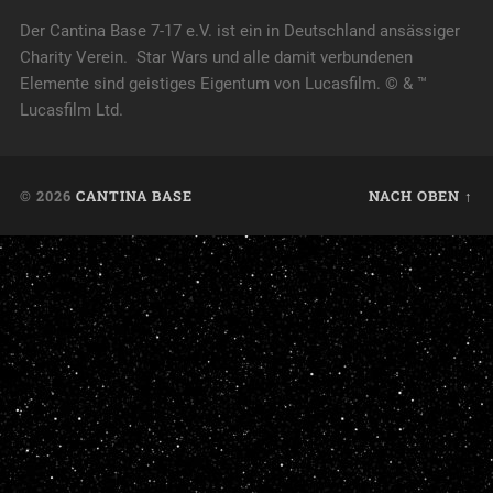
Der Cantina Base 7-17 e.V. ist ein in Deutschland ansässiger
Charity Verein. Star Wars und alle damit verbundenen
Elemente sind geistiges Eigentum von Lucasfilm. © & ™
Lucasfilm Ltd.
© 2026
CANTINA BASE
NACH OBEN ↑