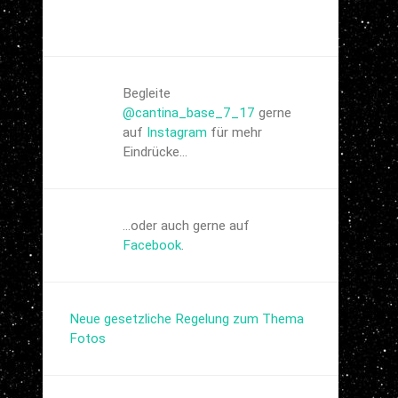
Begleite
@cantina_base_7_17
gerne
auf
Instagram
für mehr
Eindrücke...
...oder auch gerne auf
Facebook
.
Neue gesetzliche Regelung zum Thema
Fotos