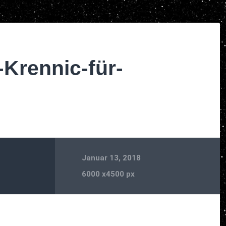
-Krennic-für-
Januar 13, 2018
6000
x
4500 px