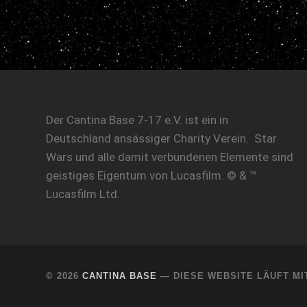
Der Cantina Base 7-17 e.V. ist ein in
Deutschland ansässiger Charity Verein. Star
Wars und alle damit verbundenen Elemente sind
geistiges Eigentum von Lucasfilm. © & ™
Lucasfilm Ltd.
© 2026
CANTINA BASE
— DIESE WEBSITE LÄUFT M