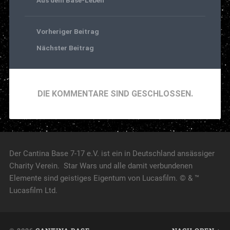
Vorheriger Beitrag
Nächster Beitrag
DIE KOMMENTARE SIND GESCHLOSSEN.
Der Cantina Base 7-17 e.V. ist ein in Deutschland ansässiger
Charity Verein. Star Wars und alle damit verbundenen
Elemente sind geistiges Eigentum von Lucasfilm. © & ™
Lucasfilm Ltd.