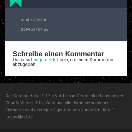
Juni 27, 2018
2684
x
3404 px
Schreibe einen Kommentar
Du musst
angemeldet
sein, um einen Kommentar
abzugeben.
Der Cantina Base 7-17 e.V. ist ein in Deutschland ansässiger
Charity Verein. Star Wars und alle damit verbundenen
Elemente sind geistiges Eigentum von Lucasfilm. © & ™
Lucasfilm Ltd.