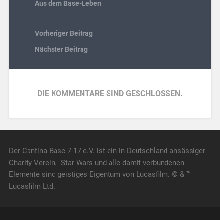
Aus dem Base-Leben
Vorheriger Beitrag
Nächster Beitrag
DIE KOMMENTARE SIND GESCHLOSSEN.
Der Cantina Base 7-17 e.V. ist ein in Deutschland ansässiger
Charity Verein. Star Wars und alle damit verbundenen
Elemente sind geistiges Eigentum von Lucasfilm. © & ™
Lucasfilm Ltd.