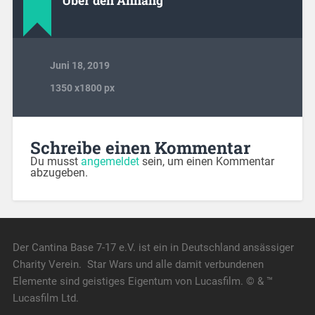
Über den Anhang
Juni 18, 2019
1350
x
1800 px
Schreibe einen Kommentar
Du musst
angemeldet
sein, um einen Kommentar
abzugeben.
Der Cantina Base 7-17 e.V. ist ein in Deutschland ansässiger
Charity Verein. Star Wars und alle damit verbundenen
Elemente sind geistiges Eigentum von Lucasfilm. © & ™
Lucasfilm Ltd.