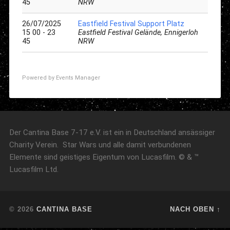
45
NRW
26/07/2025
Eastfield Festival Support Platz
15 00 - 23
Eastfield Festival Gelände, Ennigerloh
45
NRW
Powered by
Events Manager
Der Cantina Base 7-17 e.V. ist ein in Deutschland ansässiger
Charity Verein. Star Wars und alle damit verbundenen
Elemente sind geistiges Eigentum von Lucasfilm. © & ™
Lucasfilm Ltd.
© 2026
CANTINA BASE
NACH OBEN ↑