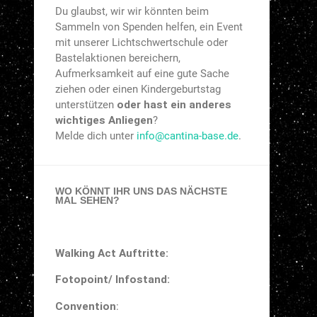
Du glaubst, wir wir könnten beim
Sammeln von Spenden helfen, ein Event
mit unserer Lichtschwertschule oder
Bastelaktionen bereichern,
Aufmerksamkeit auf eine gute Sache
ziehen oder einen Kindergeburtstag
unterstützen
oder hast ein anderes
wichtiges Anliegen
?
Melde dich unter
info@cantina-base.de
.
WO KÖNNT IHR UNS DAS NÄCHSTE
MAL SEHEN?
Walking Act Auftritte:
Fotopoint/ Infostand:
Convention
: