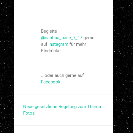
Begleite
@cantina_base_7_17
gerne
auf
Instagram
für mehr
Eindrücke...
...oder auch gerne auf
Facebook
.
Neue gesetzliche Regelung zum Thema
Fotos