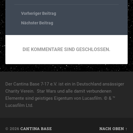
Vorheriger Beitrag
Nächster Beitrag
DIE KOMMENTARE SIND GESCHLOSSEN.
Der Cantina Base 7-17 e.V. ist ein in Deutschland ansässiger
Charity Verein. Star Wars und alle damit verbundenen
Elemente sind geistiges Eigentum von Lucasfilm. © & ™
Lucasfilm Ltd.
© 2026
CANTINA BASE
NACH OBEN ↑