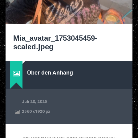
Mia_avatar_1753045459-
scaled.jpeg
Über den Anhang
Juli 20, 2025
2560
x
1920 px