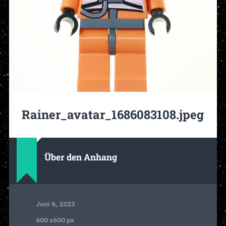
Rainer_avatar_1686083108.jpeg
Über den Anhang
Juni 6, 2023
600
x
600 px