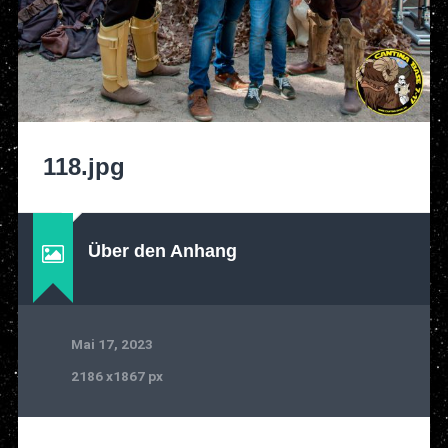
118.jpg
Über den Anhang
Mai 17, 2023
2186
x
1867 px